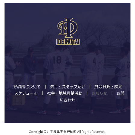
ア
イ
コ
ン
リ
ン
ク
野球部について
|
選手・スタッフ紹介
|
試合日程・結果
スケジュール
|
社会・地域貢献活動
|
お知らせ
|
お問
い合わせ
Copyright © 井手解体実業野球部 All Rights Reserved.